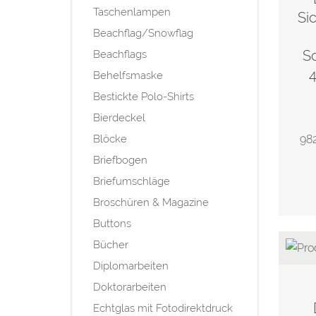
Taschenlampen
Si
Beachflag/Snowflag
S
Beachflags
4
Behelfsmaske
Bestickte Polo-Shirts
Bierdeckel
Blöcke
982
Briefbogen
Briefumschläge
Broschüren & Magazine
Buttons
Bücher
Diplomarbeiten
Doktorarbeiten
Echtglas mit Fotodirektdruck