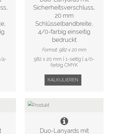
ss,
Sicherheitsverschluss,
20 mm
e,
Schlüsselbandbreite,
ig
4/0-farbig einseitig
bedruckt
Format: 982 x 20 mm
4/4-
982 x 20 mm | 1-seitig | 4/0-
farbig CMYK
KALKULIEREN
t
Duo-Lanyards mit