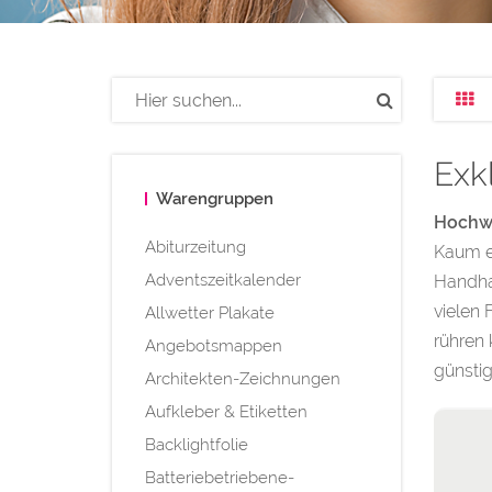
Exkl
Warengruppen
Hochwe
Abiturzeitung
Kaum ei
Adventszeitkalender
Handhab
vielen 
Allwetter Plakate
rühren 
Angebotsmappen
günstig
Architekten-Zeichnungen
Aufkleber & Etiketten
Backlightfolie
Batteriebetriebene-